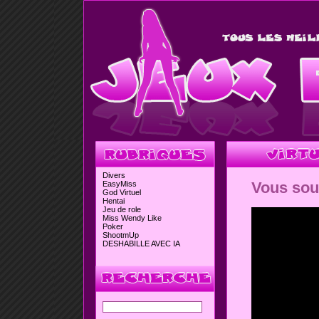
Divers
Vous souh
EasyMiss
God Virtuel
Hentai
Jeu de role
Miss Wendy Like
Poker
ShootmUp
DESHABILLE AVEC IA