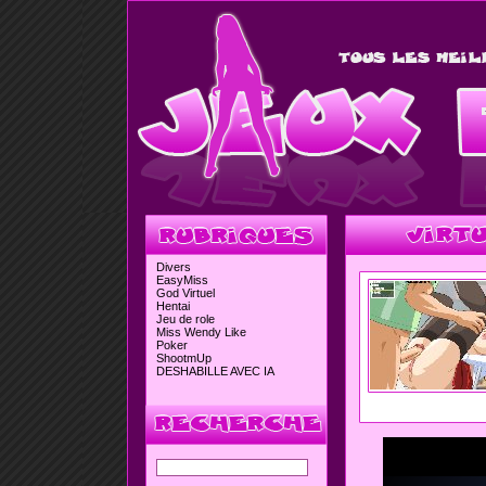
Divers
EasyMiss
God Virtuel
Hentai
Jeu de role
Miss Wendy Like
Poker
ShootmUp
DESHABILLE AVEC IA