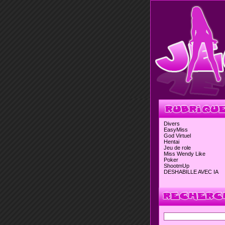
Divers
EasyMiss
God Virtuel
Hentai
Jeu de role
Miss Wendy Like
Poker
ShootmUp
DESHABILLE AVEC IA