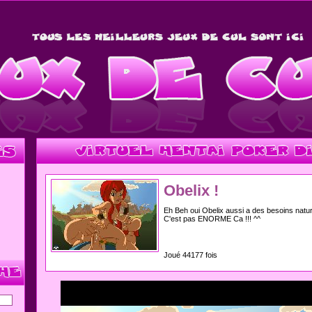
Obelix !
Eh Beh oui Obelix aussi a des besoins natur
C'est pas ENORME Ca !!! ^^
Joué 44177 fois